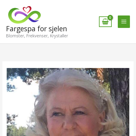
Hopp
rett
til
innholdet
Fargespa for sjelen
Blomster, Frekvenser, Krystaller