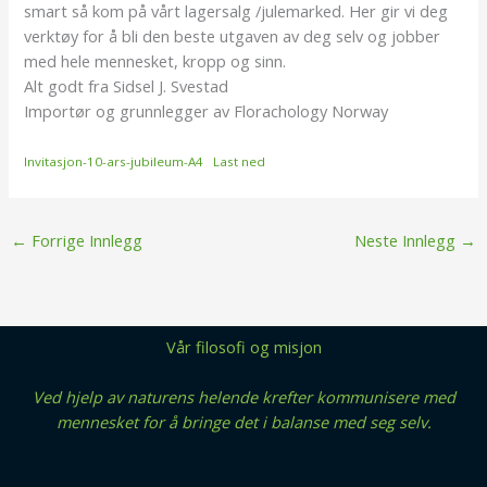
smart så kom på vårt lagersalg /julemarked. Her gir vi deg
verktøy for å bli den beste utgaven av deg selv og jobber
med hele mennesket, kropp og sinn.
Alt godt fra Sidsel J. Svestad
Importør og grunnlegger av Florachology Norway
Invitasjon-10-ars-jubileum-A4
Last ned
←
Forrige Innlegg
Neste Innlegg
→
Vår filosofi og misjon
Ved hjelp av naturens helende krefter kommunisere med
mennesket for å bringe det i balanse med seg selv.