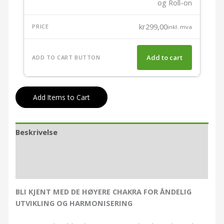
og Roll-on
kr
299,00
inkl. mva
Add to cart
Add
Items to Cart
Beskrivelse
Tilleggsinformasjon
Omtaler (0)
BLI KJENT MED DE HØYERE CHAKRA FOR ÅNDELIG
UTVIKLING OG HARMONISERING