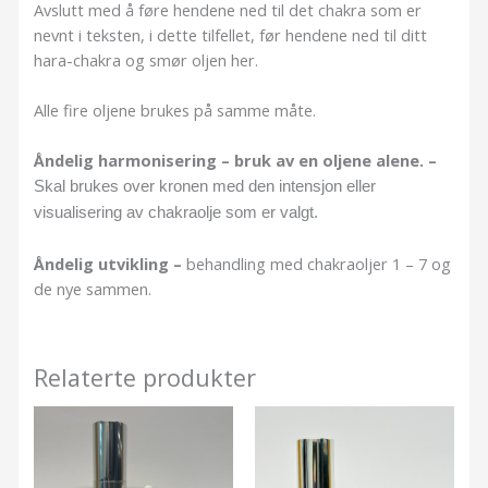
Avslutt med å føre hendene ned til det chakra som er
nevnt i teksten, i dette tilfellet, før hendene ned til ditt
hara-chakra og smør oljen her.
Alle fire oljene brukes på samme måte.
Åndelig harmonisering – bruk av en oljene alene. –
Skal brukes over kronen med den intensjon eller
visualisering av chakraolje som er valgt.
Åndelig utvikling –
behandling med chakraoljer 1 – 7 og
de nye sammen.
Relaterte produkter
Prisområde:
Prisområde:
kr99,00
kr99,00
til
til
kr449,00
kr449,00