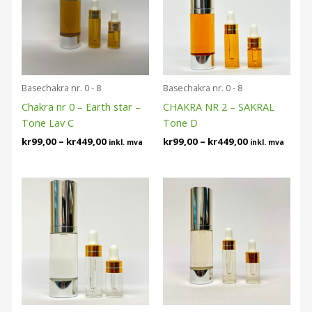
Basechakra nr. 0 - 8
Basechakra nr. 0 - 8
Chakra nr 0 – Earth star –
CHAKRA NR 2 – SAKRAL
Tone Lav C
Tone D
kr
99,00
–
kr
449,00
kr
99,00
–
kr
449,00
inkl. mva
inkl. mva
Prisområde:
Prisområde:
kr99,00
kr119,00
til
til
kr449,00
kr449,00