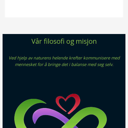
Vår filosofi og misjon
Ved hjelp av naturens helende krefter kommunisere med
mennesket for å bringe det i balanse med seg selv.