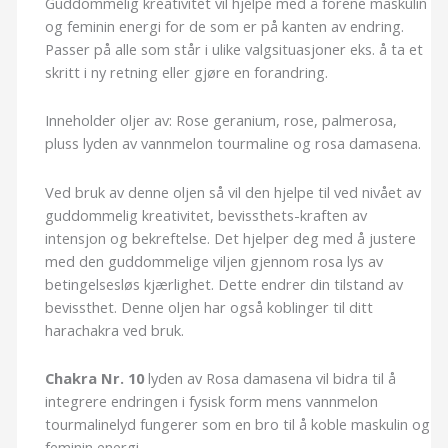
Guddommelig kreativitet vil hjelpe med å forene maskulin
og feminin energi for de som er på kanten av endring.
Passer på alle som står i ulike valgsituasjoner eks. å ta et
skritt i ny retning eller gjøre en forandring.
Inneholder oljer av: Rose geranium, rose, palmerosa,
pluss lyden av vannmelon tourmaline og rosa damasena.
Ved bruk av denne oljen så vil den hjelpe til ved nivået av
guddommelig kreativitet, bevissthets-kraften av
intensjon og bekreftelse. Det hjelper deg med å justere
med den guddommelige viljen gjennom rosa lys av
betingelsesløs kjærlighet. Dette endrer din tilstand av
bevissthet. Denne oljen har også koblinger til ditt
harachakra ved bruk.
Chakra Nr. 10
lyden av Rosa damasena vil bidra til å
integrere endringen i fysisk form mens vannmelon
tourmalinelyd fungerer som en bro til å koble maskulin og
feminin energi.