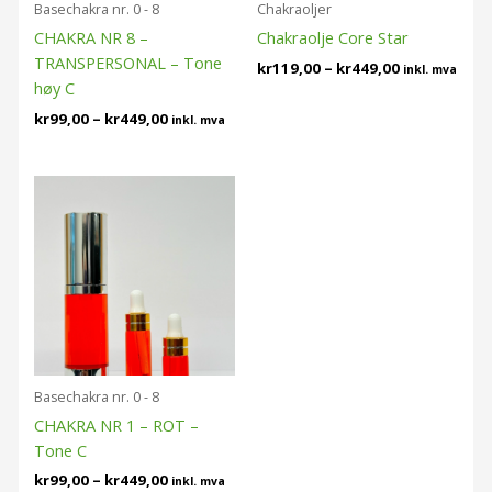
Basechakra nr. 0 - 8
Chakraoljer
CHAKRA NR 8 –
Chakraolje Core Star
TRANSPERSONAL – Tone
kr
119,00
–
kr
449,00
inkl. mva
høy C
kr
99,00
–
kr
449,00
inkl. mva
Prisområde:
kr99,00
til
kr449,00
Basechakra nr. 0 - 8
CHAKRA NR 1 – ROT –
Tone C
kr
99,00
–
kr
449,00
inkl. mva