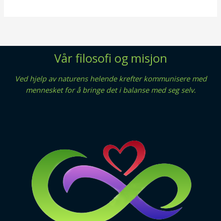
Vår filosofi og misjon
Ved hjelp av naturens helende krefter kommunisere med
mennesket for å bringe det i balanse med seg selv.