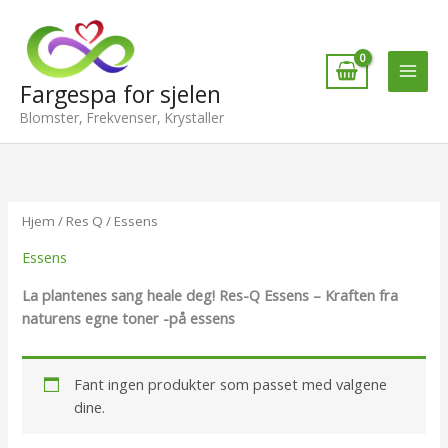
Hopp
rett
til
innholdet
Fargespa for sjelen
Blomster, Frekvenser, Krystaller
Hjem
/
Res Q
/ Essens
Essens
La plantenes sang heale deg! Res-Q Essens – Kraften fra
naturens egne toner -på essens
Fant ingen produkter som passet med valgene
dine.