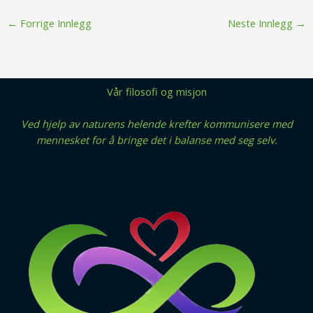
←
Forrige Innlegg
Neste Innlegg
→
Vår filosofi og misjon
Ved hjelp av naturens helende krefter kommunisere med
mennesket for å bringe det i balanse med seg selv.