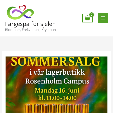
Hopp
rett
til
innholdet
Fargespa for sjelen
Blomster, Frekvenser, Krystaller