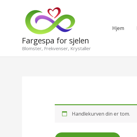
Hopp
rett
til
innholdet
Hjem
Fargespa for sjelen
Blomster, Frekvenser, Krystaller
Handlekurven din er tom.