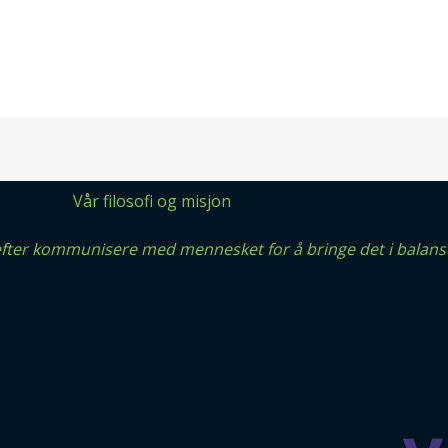
Vår filosofi og misjon
efter kommunisere med mennesket for å bringe det i balans