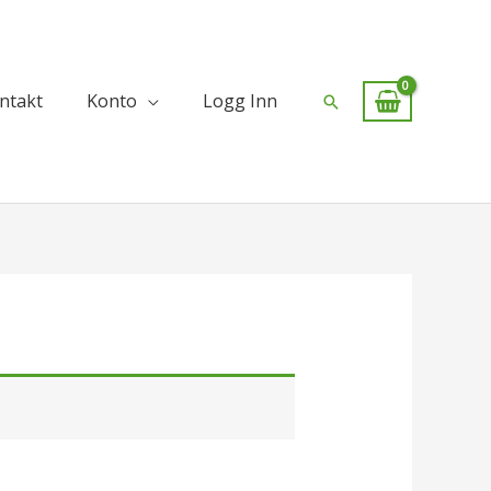
ntakt
Konto
Logg Inn
Søk