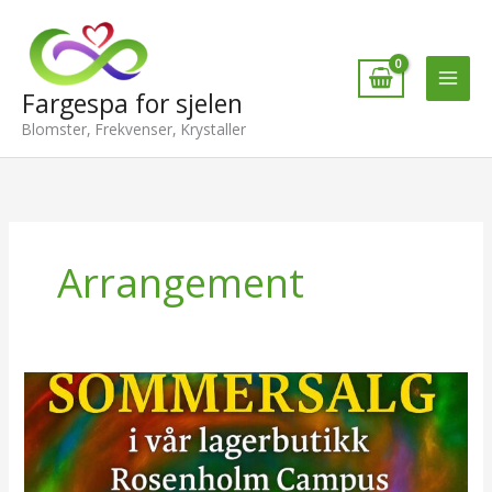
Hopp
rett
til
innholdet
Fargespa for sjelen
Blomster, Frekvenser, Krystaller
Arrangement
Sommersalg
16.
juni
2025