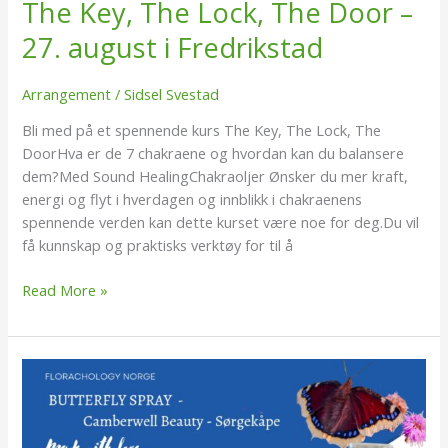
The Key, The Lock, The Door –
27. august i Fredrikstad
Arrangement
/
Sidsel Svestad
Bli med på et spennende kurs The Key, The Lock, The
DoorHva er de 7 chakraene og hvordan kan du balansere
dem?Med Sound HealingChakraoljer Ønsker du mer kraft,
energi og flyt i hverdagen og innblikk i chakraenens
spennende verden kan dette kurset være noe for deg.Du vil
få kunnskap og praktisks verktøy for til å
Read More »
30
%
rabatt
på