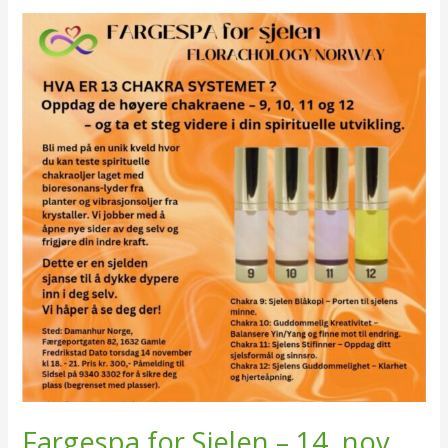
Fargespa
for
Sjelen
–
14.
nov
2024,
Gamle
Fredrikstad
Fargespa for Sjelen – 14. nov