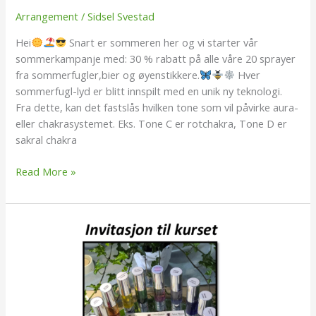
Arrangement
/
Sidsel Svestad
Hei
Snart er sommeren her og vi starter vår
sommerkampanje med: 30 % rabatt på alle våre 20 sprayer
fra sommerfugler,bier og øyenstikkere.
Hver
sommerfugl-lyd er blitt innspilt med en unik ny teknologi.
Fra dette, kan det fastslås hvilken tone som vil påvirke aura-
eller chakrasystemet. Eks. Tone C er rotchakra, Tone D er
sakral chakra
Read More »
The
Key
–
The
Lock
–