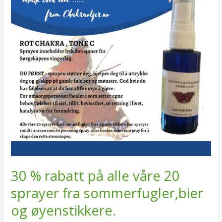
alle
våre 20
sprayer
fra
sommerfugler,bier
og
øyenstikkere.
30 % rabatt på alle våre 20
sprayer fra sommerfugler,bier
og øyenstikkere.