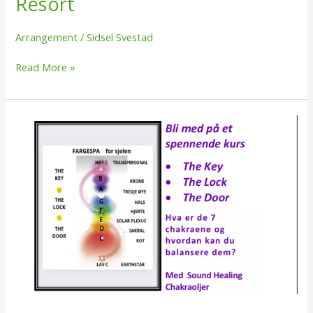
Resort
Arrangement
/
Sidsel Svestad
Read More »
The
Key,
The
Lock,
The
Door
–
27.
august
i
Fredrikstad