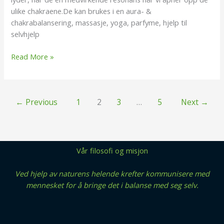
ulike chakraene.De kan brukes i en aura- &
chakrabalansering, massasje, yoga, parfyme, hjelp til
selvhjelp
Read More »
←
Previous
1
2
3
…
5
Next
→
Vår filosofi og misjon
Ved hjelp av naturens helende krefter kommunisere med
mennesket for å bringe det i balanse med seg selv.